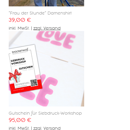
"Frau der Stunde" Damenshirt
Preis
39,00 €
inkl. MwSt.
|
zzgl. Versand
Gutschein für Siebdruck-Workshop
Preis
95,00 €
inkl. MwSt.
|
zzgl. Versand