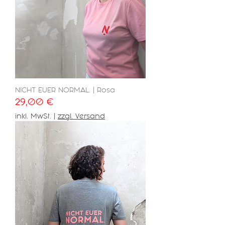
NICHT EUER NORMAL. | Rosa
Preis
29,00 €
inkl. MwSt.
|
zzgl. Versand