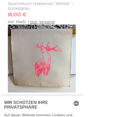
Geschirrtuch Halbleinen "Rehkitz" -
dunkelgrau
Preis
18,00 €
inkl. MwSt.
|
zzgl. Versand
Geschirrtuch Halbleinen
"Röhrender Hirsch" - Neonrot auf
Beige
Preis
18,00 €