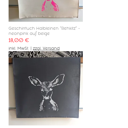
Geschirrtuch Halbleinen "Rehkitz" -
neonpink auf beige
Preis
18,00 €
inkl. MwSt.
|
zzgl. Versand