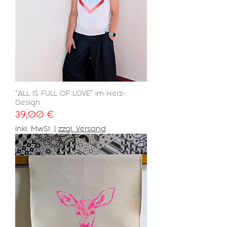
"ALL IS FULL OF LOVE" im Herz-
Design
Preis
39,00 €
inkl. MwSt.
|
zzgl. Versand