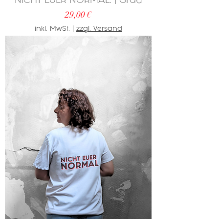
NICHT EUER NORMAL. | Grau
Preis
29,00 €
inkl. MwSt.
|
zzgl. Versand