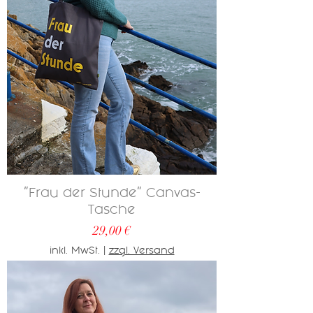
"Frau der Stunde" Canvas-
Tasche
Preis
29,00 €
inkl. MwSt.
|
zzgl. Versand