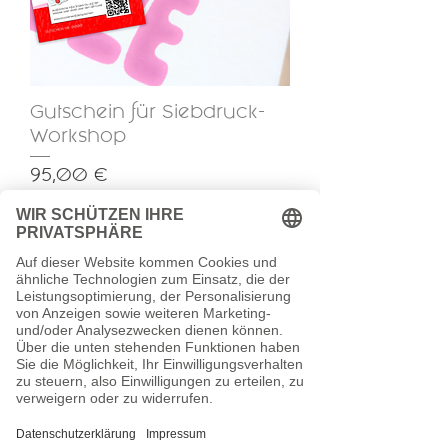
Gutschein für Siebdruck-
Workshop
Preis
95,00 €
inkl. MwSt.
|
zzgl. Versand
In den Warenkorb