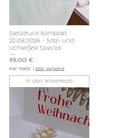
Siebdruck-Kompakt:
22.08.2026 - Salz- und
Lichterfest Special
Preis
49,00 €
inkl. MwSt.
|
zzgl. Versand
In den Warenkorb